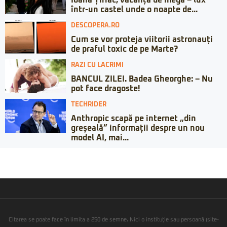
într-un castel unde o noapte de...
DESCOPERA.RO
Cum se vor proteja viitorii astronauți
de praful toxic de pe Marte?
RAZI CU LACRIMI
BANCUL ZILEI. Badea Gheorghe: – Nu
pot face dragoste!
TECHRIDER
Anthropic scapă pe internet „din
greșeală” informații despre un nou
model AI, mai...
Citarea se poate face în limita a 250 de semne. Nici o instituţie sau persoană (site-