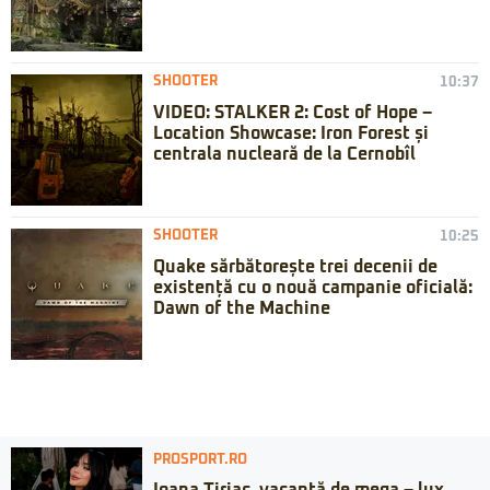
SHOOTER
10:37
VIDEO: STALKER 2: Cost of Hope –
Location Showcase: Iron Forest și
centrala nucleară de la Cernobîl
SHOOTER
10:25
Quake sărbătorește trei decenii de
existență cu o nouă campanie oficială:
Dawn of the Machine
PROSPORT.RO
Ioana Țiriac, vacanță de mega – lux