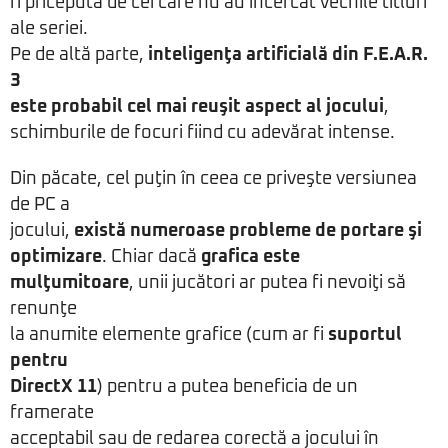
fi pricepută de cei care nu au încercat vechile titluri
ale seriei.
Pe de altă parte,
inteligenţa artificială din F.E.A.R.
3
este probabil cel mai reuşit aspect al jocului
,
schimburile de focuri fiind cu adevărat intense.
Din păcate, cel puţin în ceea ce priveşte versiunea
de PC a
jocului,
există numeroase probleme de portare şi
optimizare
. Chiar dacă
grafica este
mulţumitoare
, unii jucători ar putea fi nevoiţi să
renunţe
la anumite elemente grafice (cum ar fi
suportul
pentru
DirectX 11
) pentru a putea beneficia de un
framerate
acceptabil sau de redarea corectă a jocului în