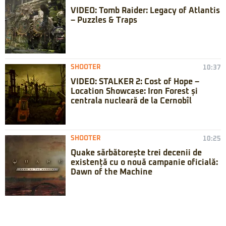
VIDEO: Tomb Raider: Legacy of Atlantis
– Puzzles & Traps
SHOOTER
10:37
VIDEO: STALKER 2: Cost of Hope –
Location Showcase: Iron Forest și
centrala nucleară de la Cernobîl
SHOOTER
10:25
Quake sărbătorește trei decenii de
existență cu o nouă campanie oficială:
Dawn of the Machine