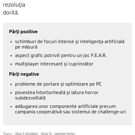
rezoluţia
dorită.
Părţi pozitive
schimburi de focuri intense şi inteligenţa artificială
pe măsură
aspect grafic potrivit pentru un joc F.E.A.R.
multiplayer interesant şi cuprinzător
Părţi negative
probleme de portare şi optimizare pe PC
povestea întortocheată şi latura horror
subdezvoltată
adăugarea unor componente artificiale precum
campania cooperativă sau sistemul de challenge-uri
Tags:
day 1 studios
fear 3
warner bros