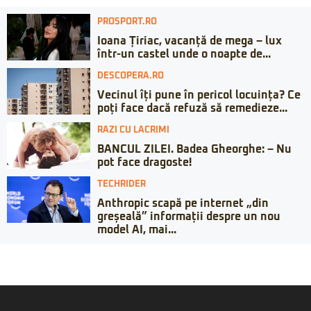
PROSPORT.RO
Ioana Țiriac, vacanță de mega – lux
într-un castel unde o noapte de...
DESCOPERA.RO
Vecinul îți pune în pericol locuința? Ce
poți face dacă refuză să remedieze...
RAZI CU LACRIMI
BANCUL ZILEI. Badea Gheorghe: – Nu
pot face dragoste!
TECHRIDER
Anthropic scapă pe internet „din
greșeală” informații despre un nou
model AI, mai...