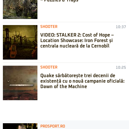
– Puzzles & Traps
SHOOTER
10:37
VIDEO: STALKER 2: Cost of Hope –
Location Showcase: Iron Forest și
centrala nucleară de la Cernobîl
SHOOTER
10:25
Quake sărbătorește trei decenii de
existență cu o nouă campanie oficială:
Dawn of the Machine
PROSPORT.RO