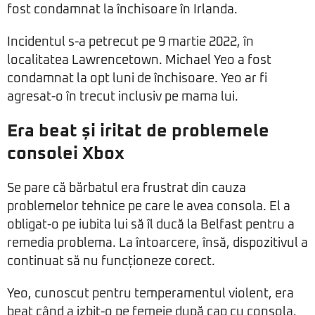
fost condamnat la închisoare în Irlanda.
Incidentul s-a petrecut pe 9 martie 2022, în
localitatea Lawrencetown. Michael Yeo a fost
condamnat la opt luni de închisoare. Yeo ar fi
agresat-o în trecut inclusiv pe mama lui.
Era beat și iritat de problemele
consolei Xbox
Se pare că bărbatul era frustrat din cauza
problemelor tehnice pe care le avea consola. El a
obligat-o pe iubita lui să îl ducă la Belfast pentru a
remedia problema. La întoarcere, însă, dispozitivul a
continuat să nu funcționeze corect.
Yeo, cunoscut pentru temperamentul violent, era
beat când a izbit-o pe femeie după cap cu consola,