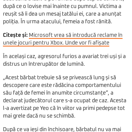
după ce o lovise mai înainte cu pumnul. Victima a
reușit să îi dea un mesaj tatălui ei, care a anunțat
poliția. În urma atacului, femeia a fost rănită.
Citește și:
Microsoft vrea să introducă reclame în
unele jocuri pentru Xbox. Unde vor fi afișate
În același caz, agresorul furios a avariat trei uși și a
distrus un întrerupător de lumină.
„Acest bărbat trebuie să se privească lung și să
descopere care este rădăcina comportamentului
său față de femei în anumite circumstanțe”, a
declarat judecătorul care s-a ocupat de caz. Acesta
l-a avertizat pe Yeo că în viitor va primi pedepse tot
mai grele dacă nu se schimbă.
După ce va ieși din închisoare, bărbatul nu va mai