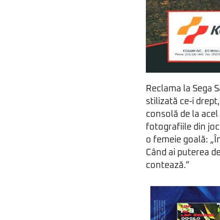
Reclama la Sega Sa
stilizată ce-i drep
consolă de la acel
fotografiile din jo
o femeie goală: „Î
Când ai puterea de
contează.”