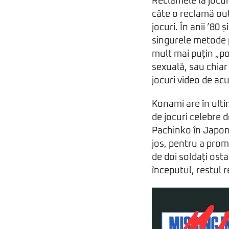
Reclamele la jocur
câte o reclamă ou
jocuri. În anii ’80
singurele metode pr
mult mai puțin „pol
sexuală, sau chiar
jocuri video de acu
Konami are în ulti
de jocuri celebre d
Pachinko în Japoni
jos, pentru a prom
de doi soldați osta
începutul, restul r