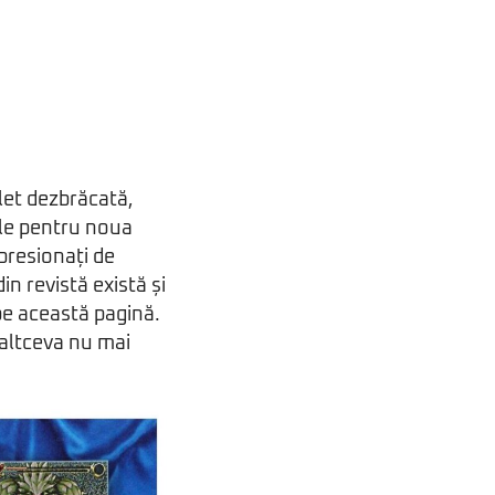
let dezbrăcată,
rile pentru noua
presionați de
in revistă există și
pe această pagină.
 altceva nu mai