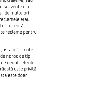
e, trailer-e, sau
cu secvențe din
și, de multe ori
, reclamele erau
ste, cu tentă
date reclame pentru
„ostatic” licențe
 de noroc de tip
 de genul celei de
răcată este privită
easta este doar