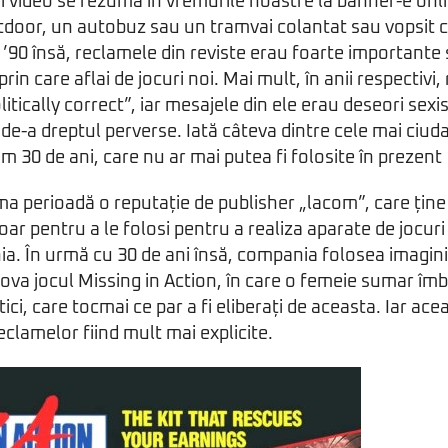
i video se rezumă în vremurile noastre la banner-e onlin
tdoor, un autobuz sau un tramvai colantat sau vopsit 
 și ’90 însă, reclamele din reviste erau foarte importante 
in care aflai de jocuri noi. Mai mult, în anii respectivi
itically correct”, iar mesajele din ele erau deseori sexi
 de-a dreptul perverse. Iată câteva dintre cele mai ciu
m 30 de ani, care nu ar mai putea fi folosite în prezent
ma perioadă o reputație de publisher „lacom”, care ține 
oar pentru a le folosi pentru a realiza aparate de jocuri
a. În urmă cu 30 de ani însă, compania folosea imagini
ova jocul Missing in Action, în care o femeie sumar îmb
tici, care tocmai ce par a fi eliberați de aceasta. Iar ac
eclamelor fiind mult mai explicite.