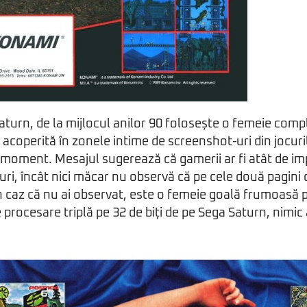
turn, de la mijlocul anilor 90 folosește o femeie comp
t, acoperită în zonele intime de screenshot-uri din jocu
 moment. Mesajul sugerează că gamerii ar fi atât de im
curi, încât nici măcar nu observă că pe cele două pagini d
n caz că nu ai observat, este o femeie goală frumoasă 
 procesare triplă pe 32 de biți de pe Sega Saturn, nimic