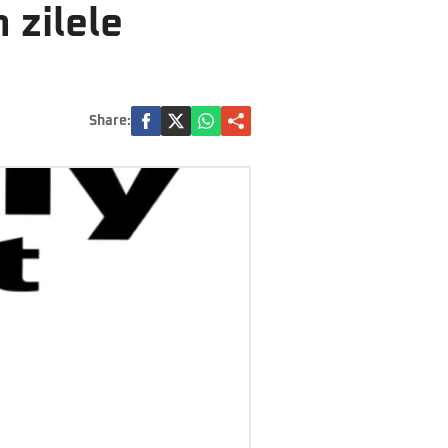
 zilele
Share: