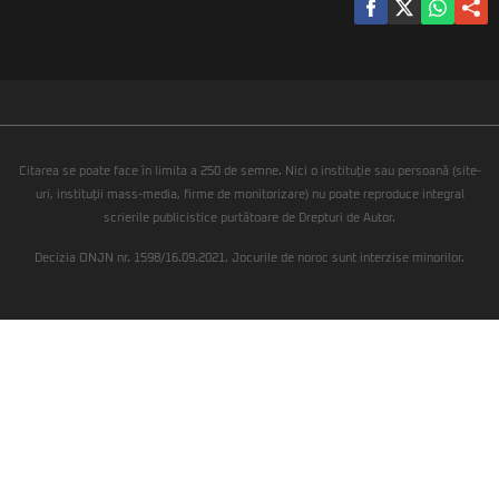
Citarea se poate face în limita a 250 de semne. Nici o instituţie sau persoană (site-
uri, instituţii mass-media, firme de monitorizare) nu poate reproduce integral
scrierile publicistice purtătoare de Drepturi de Autor.
Decizia ONJN nr. 1598/16.09.2021. Jocurile de noroc sunt interzise minorilor.