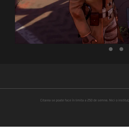
Citarea se poate face în limita a 250 de semne. Nici o instituţ