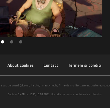
About cookies
Contact
Termeni si conditii
ie sau persoană (site-uri, instituţii mass-media, firme de monitorizare) nu poate reproduce 
Decizia ONJN nr. 1598/16.09.2021. Jocurile de noroc sunt interzise minorilor.