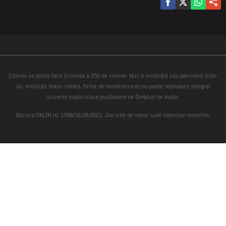
Citarea se poate face în limita a 250 de semne. Nici o instituţie sau persoană (site-
uri, instituţii mass-media, firme de monitorizare) nu poate reproduce integral
scrierile publicistice purtătoare de Drepturi de Autor.
Decizia ONJN nr. 1598/16.09.2021. Jocurile de noroc sunt interzise minorilor.