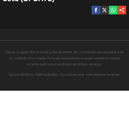
Citarea se poate face în limita a 250 de semne. Nici o instituţie sau persoană (site-
uri, instituţii mass-media, firme de monitorizare) nu poate reproduce integral
scrierile publicistice purtătoare de Drepturi de Autor.
Decizia ONJN nr. 1598/16.09.2021. Jocurile de noroc sunt interzise minorilor.