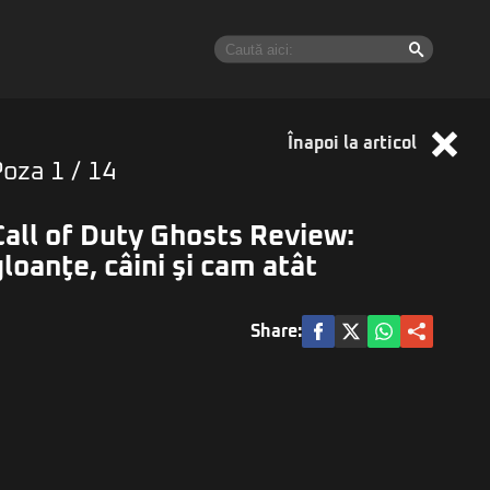
Înapoi la articol
Poza
1
/ 14
Call of Duty Ghosts Review:
gloanţe, câini şi cam atât
Share: