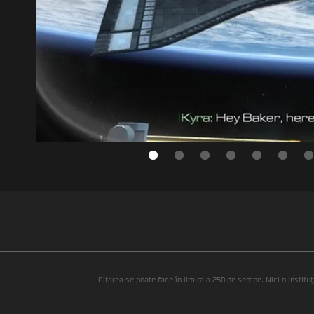
Citarea se poate face în limita a 250 de semne. Nici o instituţ