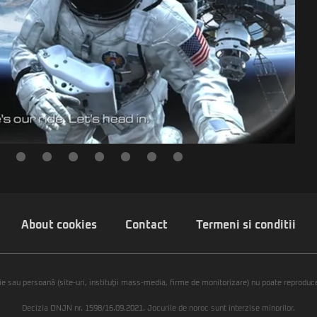
About cookies
Contact
Termeni si conditii
ie sau persoană (site-uri, instituţii mass-media, firme de monitorizare) nu poate reproduce 
Decizia ONJN nr. 1598/16.09.2021. Jocurile de noroc sunt interzise minorilor.