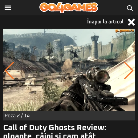
Înapoi la articol
Poza
2
/ 14
Call of Duty Ghosts Review:
gloanţe, câini şi cam atât