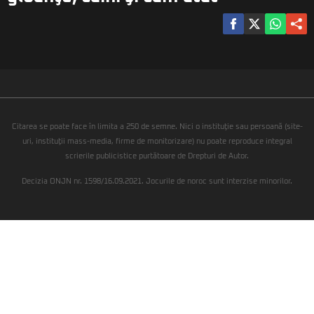
Citarea se poate face în limita a 250 de semne. Nici o instituţie sau persoană (site-
uri, instituţii mass-media, firme de monitorizare) nu poate reproduce integral
scrierile publicistice purtătoare de Drepturi de Autor.
Decizia ONJN nr. 1598/16.09.2021. Jocurile de noroc sunt interzise minorilor.