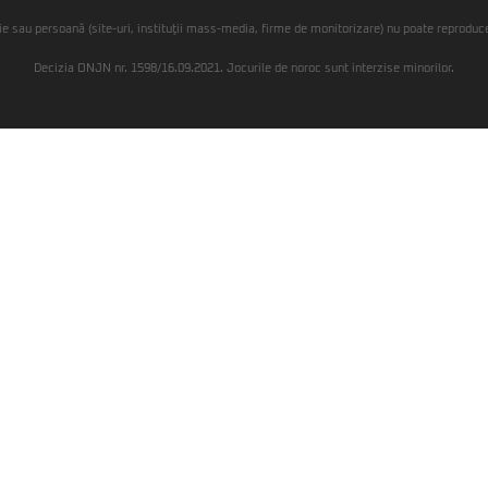
ie sau persoană (site-uri, instituţii mass-media, firme de monitorizare) nu poate reproduce 
Decizia ONJN nr. 1598/16.09.2021. Jocurile de noroc sunt interzise minorilor.