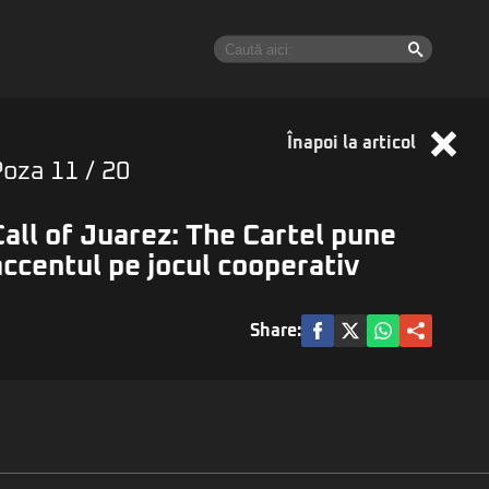
Înapoi la articol
Poza
11
/ 20
Call of Juarez: The Cartel pune
accentul pe jocul cooperativ
Share: