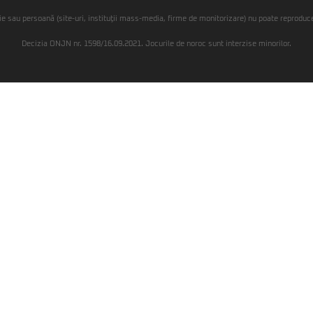
ie sau persoană (site-uri, instituţii mass-media, firme de monitorizare) nu poate reproduce 
Decizia ONJN nr. 1598/16.09.2021. Jocurile de noroc sunt interzise minorilor.