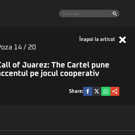
Înapoi la articol
Poza
14
/ 20
Call of Juarez: The Cartel pune
accentul pe jocul cooperativ
Share: