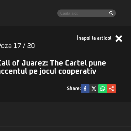
Înapoi la articol
Poza
17
/ 20
Call of Juarez: The Cartel pune
accentul pe jocul cooperativ
Share: