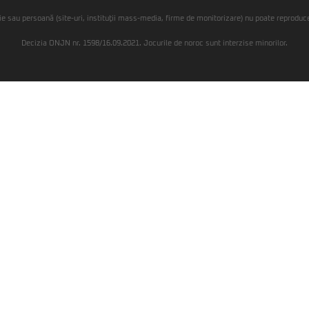
ie sau persoană (site-uri, instituţii mass-media, firme de monitorizare) nu poate reproduce 
Decizia ONJN nr. 1598/16.09.2021. Jocurile de noroc sunt interzise minorilor.