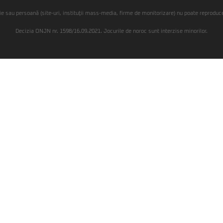
ie sau persoană (site-uri, instituţii mass-media, firme de monitorizare) nu poate reproduce 
Decizia ONJN nr. 1598/16.09.2021. Jocurile de noroc sunt interzise minorilor.