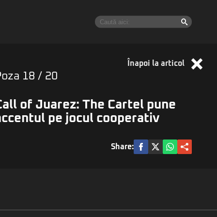
Înapoi la articol
Poza
18
/ 20
Call of Juarez: The Cartel pune
accentul pe jocul cooperativ
Share: