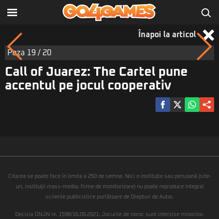
Înapoi la articol
Poza
19
/ 20
Call of Juarez: The Cartel pune
accentul pe jocul cooperativ
Citarea se poate face în limita a 250 de semne. Nici o instituţie sau persoană (site-
uri, instituţii mass-media, firme de monitorizare) nu poate reproduce integral
scrierile publicistice purtătoare de Drepturi de Autor.
Decizia ONJN nr. 1598/16.09.2021. Jocurile de noroc sunt interzise minorilor.