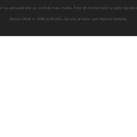
ie sau persoană (site-uri, instituţii mass-media, firme de monitorizare) nu poate reproduce 
Decizia ONJN nr. 1598/16.09.2021. Jocurile de noroc sunt interzise minorilor.