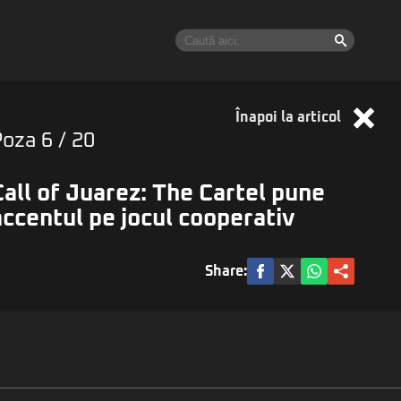
Înapoi la articol
Poza
6
/ 20
Call of Juarez: The Cartel pune
accentul pe jocul cooperativ
Share: