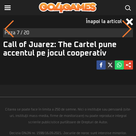
Înapoi la articol
Poza
7
/ 20
Call of Juarez: The Cartel pune
accentul pe jocul cooperativ
Citarea se poate face în limita a 250 de semne. Nici o instituţie sau persoană (site-
uri, instituţii mass-media, firme de monitorizare) nu poate reproduce integral
scrierile publicistice purtătoare de Drepturi de Autor.
Decizia ONJN nr. 1598/16.09.2021. Jocurile de noroc sunt interzise minorilor.