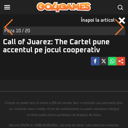
Înapoi la articol
Poza
10
/ 20
Call of Juarez: The Cartel pune
accentul pe jocul cooperativ
Citarea se poate face în limita a 250 de semne. Nici o instituţie sau persoană (site-
uri, instituţii mass-media, firme de monitorizare) nu poate reproduce integral
scrierile publicistice purtătoare de Drepturi de Autor.
Decizia ONJN nr. 1598/16.09.2021. Jocurile de noroc sunt interzise minorilor.