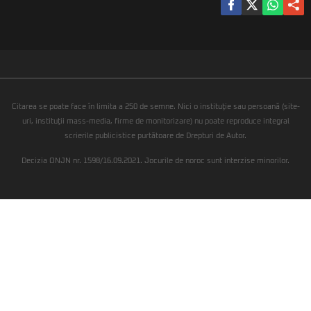
Citarea se poate face în limita a 250 de semne. Nici o instituţie sau persoană (site-
uri, instituţii mass-media, firme de monitorizare) nu poate reproduce integral
scrierile publicistice purtătoare de Drepturi de Autor.
Decizia ONJN nr. 1598/16.09.2021. Jocurile de noroc sunt interzise minorilor.