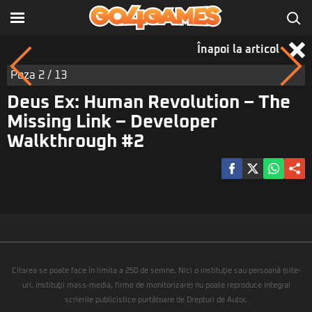
Înapoi la articol
Poza
2
/ 13
Deus Ex: Human Revolution – The
Missing Link – Developer
Walkthrough #2
Citarea se poate face în limita a 250 de semne. Nici o instituţie sau persoană (site-
uri, instituţii mass-media, firme de monitorizare) nu poate reproduce integral
scrierile publicistice purtătoare de Drepturi de Autor.