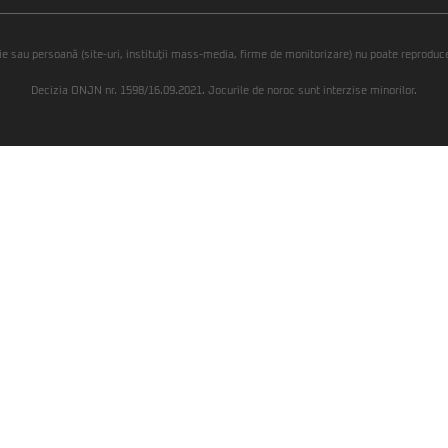
ie sau persoană (site-uri, instituţii mass-media, firme de monitorizare) nu poate reproduce 
Decizia ONJN nr. 1598/16.09.2021. Jocurile de noroc sunt interzise minorilor.