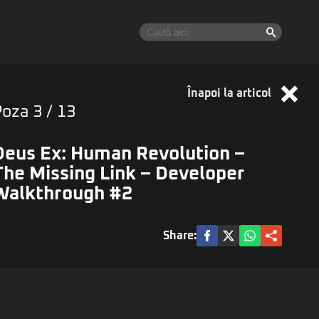
Înapoi la articol
Poza
3
/ 13
Deus Ex: Human Revolution –
The Missing Link – Developer
Walkthrough #2
Share: