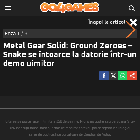
Înapoi la articol
Poza
1
/ 3
Metal Gear Solid: Ground Zeroes –
Snake se întoarce la datorie într-un
demo uimitor
Citarea se poate face în limita a 250 de semne. Nici o instituţie sau persoană (site-
uri, instituţii mass-media, firme de monitorizare) nu poate reproduce integral
scrierile publicistice purtătoare de Drepturi de Autor.