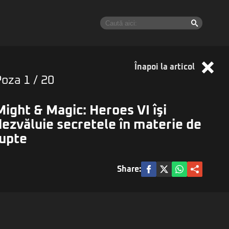
Înapoi la articol
Poza
1
/ 20
Might & Magic: Heroes VI îşi
dezvăluie secretele în materie de
lupte
Share: