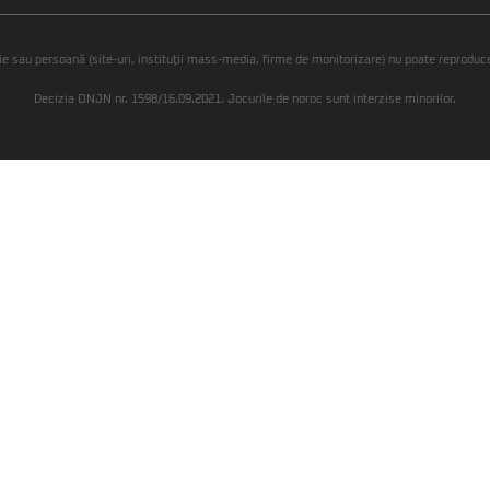
ie sau persoană (site-uri, instituţii mass-media, firme de monitorizare) nu poate reproduce 
Decizia ONJN nr. 1598/16.09.2021. Jocurile de noroc sunt interzise minorilor.