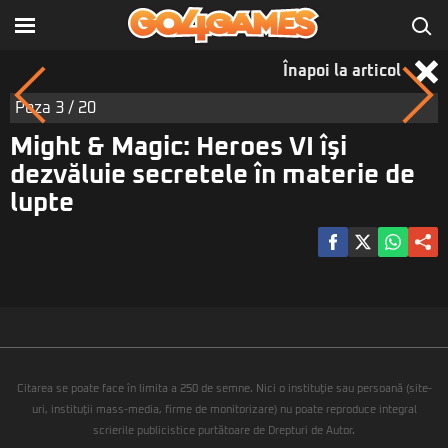
Înapoi la articol
Poza
3
/ 20
Might & Magic: Heroes VI îşi
dezvăluie secretele în materie de
lupte
Citarea se poate face în limita a 250 de semne. Nici o instituţie sau persoană (site-
uri, instituţii mass-media, firme de monitorizare) nu poate reproduce integral
scrierile publicistice purtătoare de Drepturi de Autor.