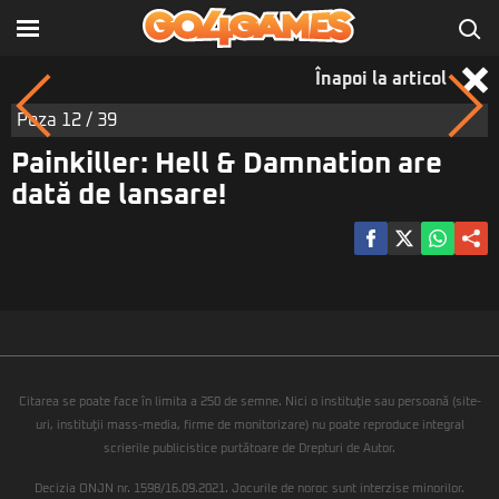
Înapoi la articol
Poza
12
/ 39
Painkiller: Hell & Damnation are
dată de lansare!
Citarea se poate face în limita a 250 de semne. Nici o instituţie sau persoană (site-
uri, instituţii mass-media, firme de monitorizare) nu poate reproduce integral
scrierile publicistice purtătoare de Drepturi de Autor.
Decizia ONJN nr. 1598/16.09.2021. Jocurile de noroc sunt interzise minorilor.