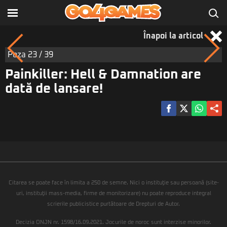
Înapoi la articol
Poza
23
/ 39
Painkiller: Hell & Damnation are
dată de lansare!
Citarea se poate face în limita a 250 de semne. Nici o instituţie sau persoană (site-
uri, instituţii mass-media, firme de monitorizare) nu poate reproduce integral
scrierile publicistice purtătoare de Drepturi de Autor.
Decizia ONJN nr. 1598/16.09.2021. Jocurile de noroc sunt interzise minorilor.