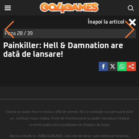
Înapoi la articol
Poza
28
/ 39
Painkiller: Hell & Damnation are
dată de lansare!
Citarea se poate face în limita a 250 de semne. Nici o instituţie sau persoană (site-
uri, instituţii mass-media, firme de monitorizare) nu poate reproduce integral
scrierile publicistice purtătoare de Drepturi de Autor.
Decizia ONJN nr. 1598/16.09.2021. Jocurile de noroc sunt interzise minorilor.