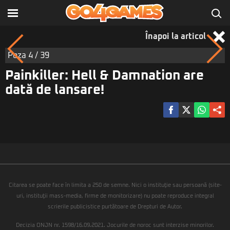
Înapoi la articol
Poza
4
/ 39
Painkiller: Hell & Damnation are
dată de lansare!
Citarea se poate face în limita a 250 de semne. Nici o instituţie sau persoană (site-
uri, instituţii mass-media, firme de monitorizare) nu poate reproduce integral
scrierile publicistice purtătoare de Drepturi de Autor.
Decizia ONJN nr. 1598/16.09.2021. Jocurile de noroc sunt interzise minorilor.