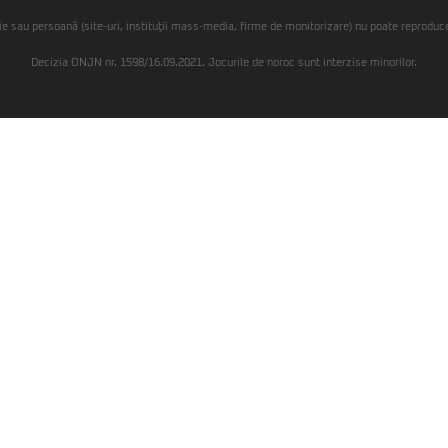
ie sau persoană (site-uri, instituţii mass-media, firme de monitorizare) nu poate reproduce 
Decizia ONJN nr. 1598/16.09.2021. Jocurile de noroc sunt interzise minorilor.