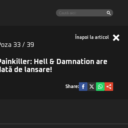
Înapoi la articol
Poza
33
/ 39
Painkiller: Hell & Damnation are
dată de lansare!
Share: