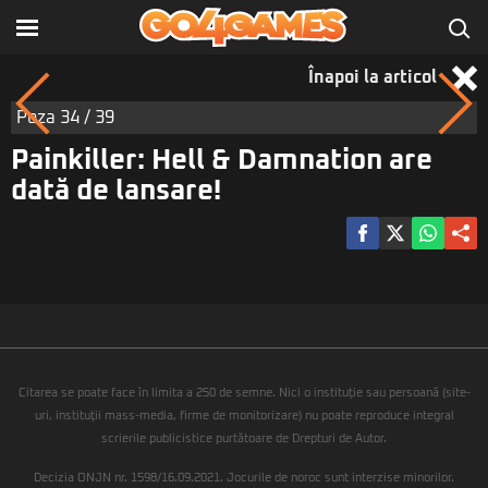
Înapoi la articol
Poza
34
/ 39
Painkiller: Hell & Damnation are
dată de lansare!
Citarea se poate face în limita a 250 de semne. Nici o instituţie sau persoană (site-
uri, instituţii mass-media, firme de monitorizare) nu poate reproduce integral
scrierile publicistice purtătoare de Drepturi de Autor.
Decizia ONJN nr. 1598/16.09.2021. Jocurile de noroc sunt interzise minorilor.