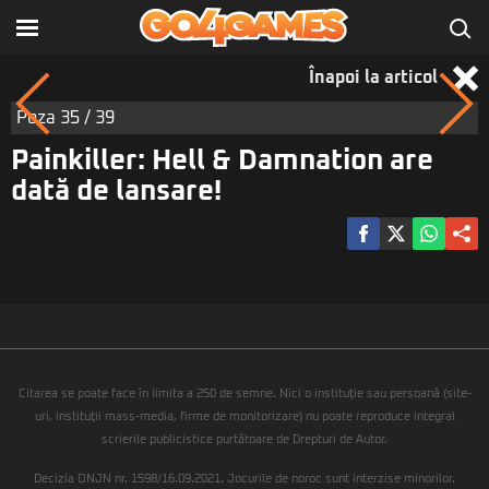
Înapoi la articol
Poza
35
/ 39
Painkiller: Hell & Damnation are
dată de lansare!
Citarea se poate face în limita a 250 de semne. Nici o instituţie sau persoană (site-
uri, instituţii mass-media, firme de monitorizare) nu poate reproduce integral
scrierile publicistice purtătoare de Drepturi de Autor.
Decizia ONJN nr. 1598/16.09.2021. Jocurile de noroc sunt interzise minorilor.