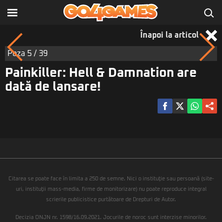
Înapoi la articol
Poza
5
/ 39
Painkiller: Hell & Damnation are
dată de lansare!
Citarea se poate face în limita a 250 de semne. Nici o instituţie sau persoană (site-
uri, instituţii mass-media, firme de monitorizare) nu poate reproduce integral
scrierile publicistice purtătoare de Drepturi de Autor.
Decizia ONJN nr. 1598/16.09.2021. Jocurile de noroc sunt interzise minorilor.