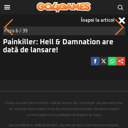
Înapoi la articol
Poza
6
/ 39
Painkiller: Hell & Damnation are
dată de lansare!
Citarea se poate face în limita a 250 de semne. Nici o instituţie sau persoană (site-
uri, instituţii mass-media, firme de monitorizare) nu poate reproduce integral
scrierile publicistice purtătoare de Drepturi de Autor.
Decizia ONJN nr. 1598/16.09.2021. Jocurile de noroc sunt interzise minorilor.