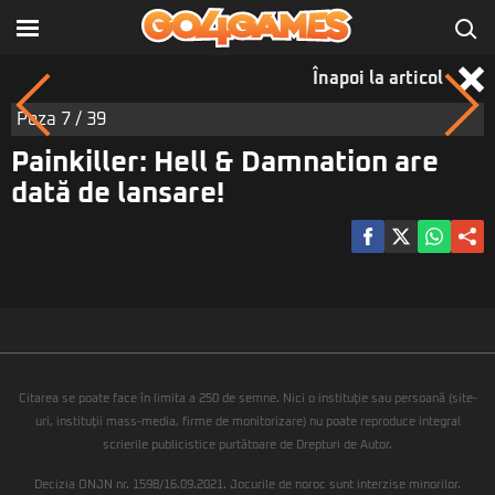
Înapoi la articol
Poza
7
/ 39
Painkiller: Hell & Damnation are
dată de lansare!
Citarea se poate face în limita a 250 de semne. Nici o instituţie sau persoană (site-
uri, instituţii mass-media, firme de monitorizare) nu poate reproduce integral
scrierile publicistice purtătoare de Drepturi de Autor.
Decizia ONJN nr. 1598/16.09.2021. Jocurile de noroc sunt interzise minorilor.