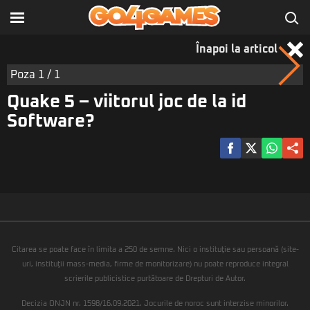
Înapoi la articol
Poza
1
/ 1
Quake 5 – viitorul joc de la id
Software?
Citarea se poate face în limita a 250 de semne. Nici o instituţie sau persoană (site-
uri, instituţii mass-media, firme de monitorizare) nu poate reproduce integral
scrierile publicistice purtătoare de Drepturi de Autor.
Decizia ONJN nr. 1598/16.09.2021. Jocurile de noroc sunt interzise minorilor.