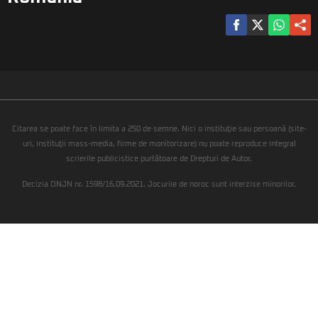
Citarea se poate face în limita a 250 de semne. Nici o instituţie sau persoană (site-
uri, instituţii mass-media, firme de monitorizare) nu poate reproduce integral
scrierile publicistice purtătoare de Drepturi de Autor.
Decizia ONJN nr. 1598/16.09.2021. Jocurile de noroc sunt interzise minorilor.