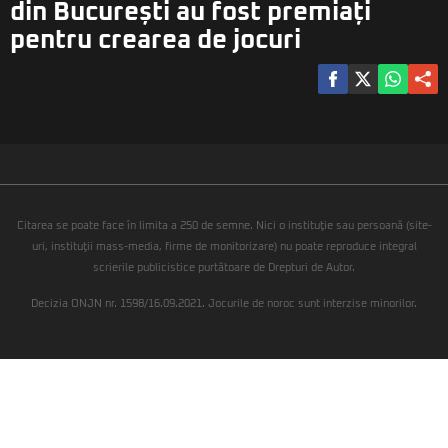
din București au fost premiați
pentru crearea de jocuri
Citarea se poate face în limita a 250 de semne. Nici o instituţie sau persoană (site-
uri, instituţii mass-media, firme de monitorizare) nu poate reproduce integral
scrierile publicistice purtătoare de Drepturi de Autor.
Decizia ONJN nr. 1598/16.09.2021. Jocurile de noroc sunt interzise minorilor.