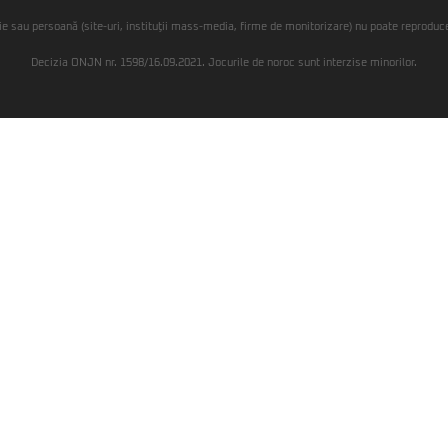
ie sau persoană (site-uri, instituţii mass-media, firme de monitorizare) nu poate reproduce 
Decizia ONJN nr. 1598/16.09.2021. Jocurile de noroc sunt interzise minorilor.