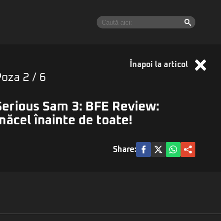
Înapoi la articol
Poza
2
/ 6
Serious Sam 3: BFE Review:
măcel înainte de toate!
Share: