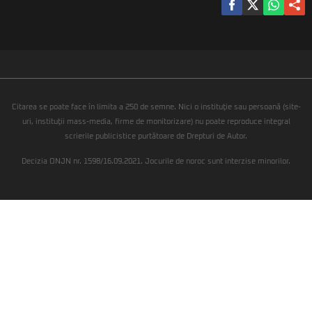
Citarea se poate face în limita a 250 de semne. Nici o instituţie sau persoană (site-
uri, instituţii mass-media, firme de monitorizare) nu poate reproduce integral
scrierile publicistice purtătoare de Drepturi de Autor.
Decizia ONJN nr. 1598/16.09.2021. Jocurile de noroc sunt interzise minorilor.