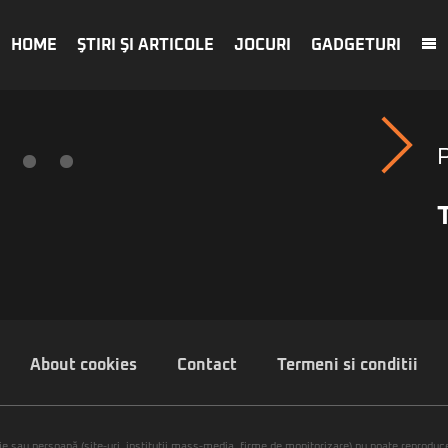
HOME
ŞTIRI ŞI ARTICOLE
JOCURI
GADGETURI
About cookies
Contact
Termeni si conditii
ie sau persoană (site-uri, instituţii mass-media, firme de monitorizare) nu poate reproduce 