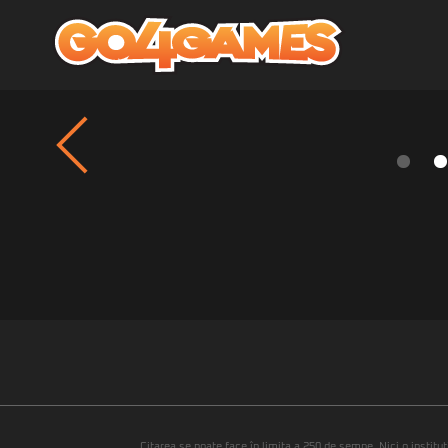
Citarea se poate face în limita a 250 de semne. Nici o instituţ