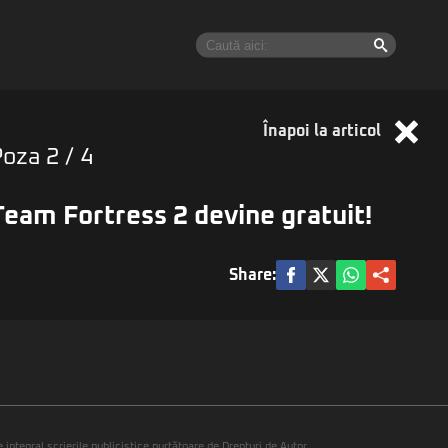
Înapoi la articol
Poza
2
/ 4
Team Fortress 2 devine gratuit!
Share:
integral scrierile publicistice purtătoare de Drepturi de Autor.