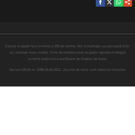
Citarea se poate face în limita a 250 de semne. Nici o instituţie sau persoană (site-
uri, instituţii mass-media, firme de monitorizare) nu poate reproduce integral
scrierile publicistice purtătoare de Drepturi de Autor.
Decizia ONJN nr. 1598/16.09.2021. Jocurile de noroc sunt interzise minorilor.