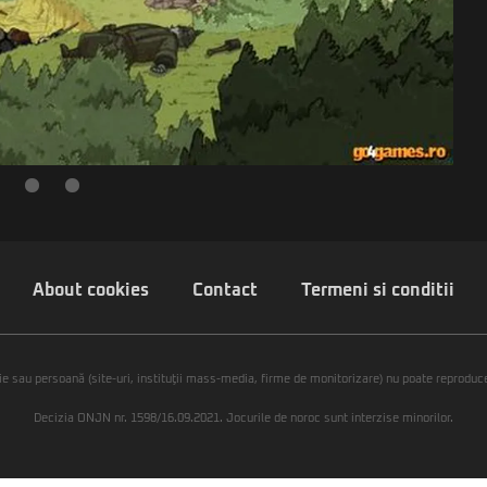
About cookies
Contact
Termeni si conditii
ie sau persoană (site-uri, instituţii mass-media, firme de monitorizare) nu poate reproduce 
Decizia ONJN nr. 1598/16.09.2021. Jocurile de noroc sunt interzise minorilor.