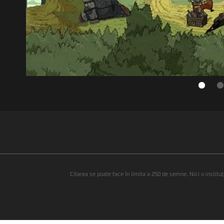
Citarea se poate face în limita a 250 de semne. Nici o instituţ