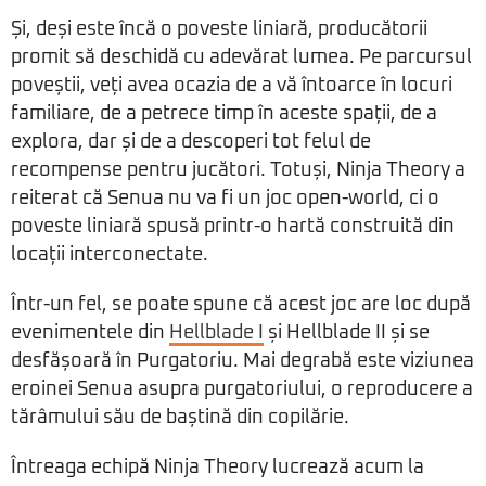
Și, deși este încă o poveste liniară, producătorii
promit să deschidă cu adevărat lumea. Pe parcursul
poveștii, veți avea ocazia de a vă întoarce în locuri
familiare, de a petrece timp în aceste spații, de a
explora, dar și de a descoperi tot felul de
recompense pentru jucători. Totuși, Ninja Theory a
reiterat că Senua nu va fi un joc open-world, ci o
poveste liniară spusă printr-o hartă construită din
locații interconectate.
Într-un fel, se poate spune că acest joc are loc după
evenimentele din
Hellblade I
și Hellblade II și se
desfășoară în Purgatoriu. Mai degrabă este viziunea
eroinei Senua asupra purgatoriului, o reproducere a
tărâmului său de baștină din copilărie.
Întreaga echipă Ninja Theory lucrează acum la