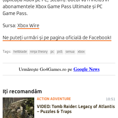
abonamentele Xbox Game Pass Ultimate și PC
Game Pass.
Sursa:
Xbox Wire
Ne puteți urmări și pe pagina oficială de Facebook!
Tags:
hellblade
ninja theory
pc
ps5
senua
xbox
Google News
Urmărește Go4Games.ro pe
Iți recomandăm
ACTION ADVENTURE
10:51
VIDEO: Tomb Raider: Legacy of Atlantis
– Puzzles & Traps