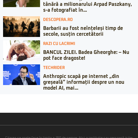
tânără a milionarului Arpad Paszkany,
s-a fotografiat în...
DESCOPERA.RO
Barbarii au fost neînțeleși timp de
secole, susțin cercetătorii
RAZI CU LACRIMI
BANCUL ZILEI. Badea Gheorghe: – Nu
pot face dragoste!
TECHRIDER
Anthropic scapă pe internet „din
greșeală” informații despre un nou
model AI, mai...
Citarea se poate face în limita a 250 de semne. Nici o instituţie sau persoană (site-