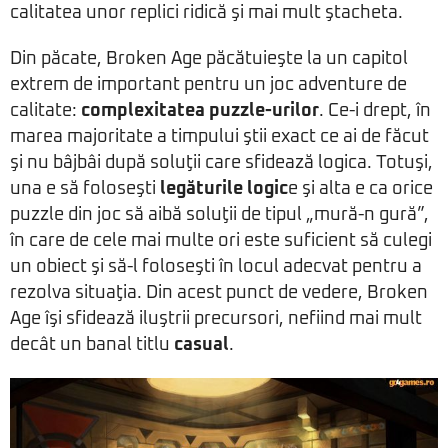
calitatea unor replici ridică şi mai mult ştacheta.
Din păcate, Broken Age păcătuieşte la un capitol
extrem de important pentru un joc adventure de
calitate:
complexitatea puzzle-urilor
. Ce-i drept, în
marea majoritate a timpului ştii exact ce ai de făcut
şi nu bâjbâi după soluţii care sfidează logica. Totuşi,
una e să foloseşti
legăturile logic
e şi alta e ca orice
puzzle din joc să aibă soluţii de tipul „mură-n gură”,
în care de cele mai multe ori este suficient să culegi
un obiect şi să-l foloseşti în locul adecvat pentru a
rezolva situaţia. Din acest punct de vedere, Broken
Age îşi sfidează iluştrii precursori, nefiind mai mult
decât un banal titlu
casual
.