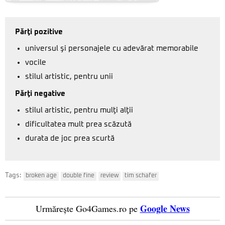
Părţi pozitive
universul şi personajele cu adevărat memorabile
vocile
stilul artistic, pentru unii
Părţi negative
stilul artistic, pentru mulţi alţii
dificultatea mult prea scăzută
durata de joc prea scurtă
Tags:
broken age
double fine
review
tim schafer
Google News
Urmărește Go4Games.ro pe