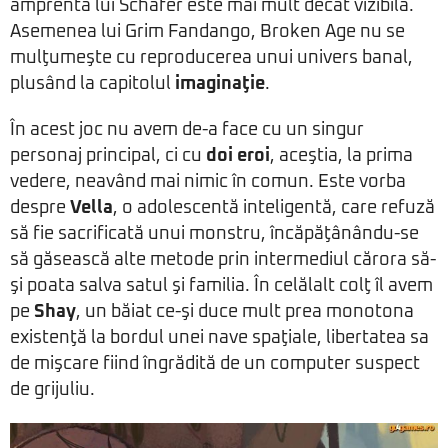
amprenta lui Schafer este mai mult decât vizibilă.
Asemenea lui Grim Fandango, Broken Age nu se
mulţumeşte cu reproducerea unui univers banal,
plusând la capitolul
imaginaţie
.
În acest joc nu avem de-a face cu un singur
personaj principal, ci cu
doi eroi
, aceştia, la prima
vedere, neavând mai nimic în comun. Este vorba
despre
Vella
, o adolescentă inteligentă, care refuză
să fie sacrificată unui monstru, încăpăţânându-se
să găsească alte metode prin intermediul cărora să-
şi poata salva satul şi familia. În celălalt colţ îl avem
pe
Shay
, un băiat ce-şi duce mult prea monotona
existenţă la bordul unei nave spaţiale, libertatea sa
de mişcare fiind îngrădită de un computer suspect
de grijuliu.