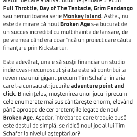
alături de care a lansat titluri legendare precum
Full Throttle
,
Day of The Tentacle
,
Grim Fandango
sau nemuritoarea serie
Monkey Island
. Astfel, nu
este de mirare că noul
Broken Age
s-a bucurat de
un succes incredibil cu mult înainte de lansare, de
pe vremea când era doar încă un proiect care căuta
finanţare prin Kickstarter.
Este adevărat, una e să susţii financiar un studio
indie cvasi-necunoscut şi alta este să contribui la
revenirea unui gigant precum Tim Schafer în aria
care l-a consacrat: jocurile
adventure point and
click
. Bineînţeles, moştenirea unor jocuri precum
cele enumerate mai sus cântăreşte enorm, elevând
până aproape de cer pretenţiile legate de noul
Broken Age
. Aşadar, întrebarea care trebuie pusă
este destul de simplă: se ridică noul joc al lui Tim
Schafer la nivelul aşteptărilor?