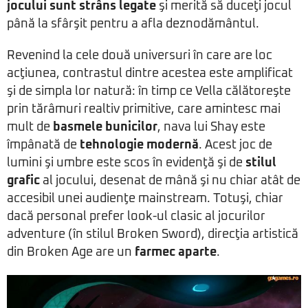
jocului sunt strâns legate
şi merită să duceţi jocul
până la sfârşit pentru a afla deznodământul.
Revenind la cele două universuri în care are loc
acţiunea, contrastul dintre acestea este amplificat
şi de simpla lor natură: în timp ce Vella călătoreşte
prin tărâmuri realtiv primitive, care amintesc mai
mult de
basmele bunicilor
, nava lui Shay este
împânată de
tehnologie modernă
. Acest joc de
lumini şi umbre este scos în evidenţă şi de
stilul
grafic
al jocului, desenat de mână şi nu chiar atât de
accesibil unei audienţe mainstream. Totuşi, chiar
dacă personal prefer look-ul clasic al jocurilor
adventure (în stilul Broken Sword), direcţia artistică
din Broken Age are un
farmec aparte
.