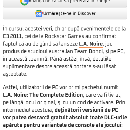
Adaugă-ne ca sursă preferată în Google
Urmărește-ne in Discover
În cursul acestei veri, chiar după evenimentele de la
E3 2011, cei de la Rockstar Games au confirmat
faptul că au de gând să lanseze
L.A. Noire
, joc
produs de studioul australian Team Bondi, şi pe PC,
în această toamnă. Până astăzi, însă, detaliile
suplimentare despre această portare s-au lăsat
aşteptate.
Astfel, utilizatorii de PC vor primi pachetul numit
L.A. Noire: The Complete Edition
, care va fi livrat,
pe lângă jocul original, şi cu un cod de activare. Prin
intermediul acestuia,
deţinătorii versiunii de PC
vor putea descarcă gratuit absolut toate DLC-urile
apărute pentru variantele de console ale jocului
: