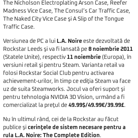
The Nicholson Electroplating Arson Case, Reefer
Madness Vice Case, The Consul’s Car Traffic Case,
The Naked City Vice Case şi A Slip of the Tongue
Traffic Case.
Versiunea de PC a lui
L.A. Noire
este dezvoltată de
Rockstar Leeds şi va fi lansată pe
8 noiembrie 2011
(Statele Unite), respectiv
11 noiembrie
(Europa), în
versiuni retail şi pentru Steam. Varianta retail va
folosi Rockstar Social Club pentru activarea
achievement-urilor, în timp ce ediţia Steam va face
uz de suita Steamworks. Jocul va oferi suport şi
pentru tehnologia NVIDIA 3D Vision, urmând a fi
comercializat la preţul de
49.99$/49.99€/39.99£
.
Nu în ultimul rând, cei de la Rockstar au făcut
publice şi
cerinţele de sistem necesare pentru a
rula L.A. Noire: The Complete Edition
.