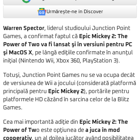
Urmărește-ne in Discover
Warren Spector
, liderul studioului Junction Point
Games, a confirmat faptul că
Epic Mickey 2: The
Power of Two
va fi lansat şi în versiuni pentru PC
şi MacOS X
, pe lângă ediţiile confirmate în anunţul
iniţial (Nintendo Wii, Xbox 360, PlayStation 3).
Totuşi, Junction Point Games nu se va ocupa decât
de versiunea de Wii a jocului (considerată platformă
principală pentru
Epic Mickey 2
), portările pentru
platformele HD căzând în sarcina celor de la Blitz
Games.
Cea mai importantă adiţie din
Epic Mickey 2: The
Power of Tw
o este opţiunea de
a juca în mod
cooperativ
, un al doilea jucător având posibilitatea