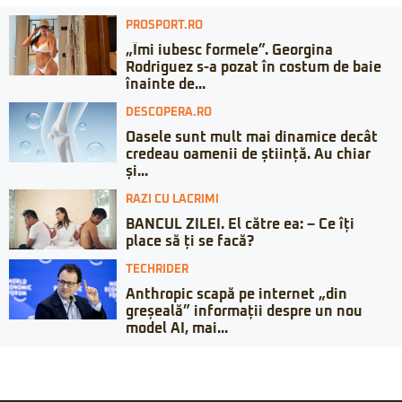
PROSPORT.RO
„Îmi iubesc formele”. Georgina
Rodriguez s-a pozat în costum de baie
înainte de...
DESCOPERA.RO
Oasele sunt mult mai dinamice decât
credeau oamenii de știință. Au chiar
și...
RAZI CU LACRIMI
BANCUL ZILEI. El către ea: – Ce îți
place să ți se facă?
TECHRIDER
Anthropic scapă pe internet „din
greșeală” informații despre un nou
model AI, mai...