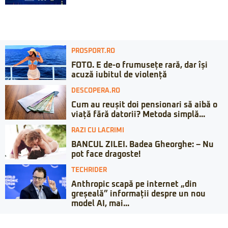
PROSPORT.RO
FOTO. E de-o frumusețe rară, dar își
acuză iubitul de violență
DESCOPERA.RO
Cum au reușit doi pensionari să aibă o
viață fără datorii? Metoda simplă...
RAZI CU LACRIMI
BANCUL ZILEI. Badea Gheorghe: – Nu
pot face dragoste!
TECHRIDER
Anthropic scapă pe internet „din
greșeală” informații despre un nou
model AI, mai...