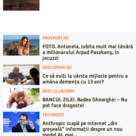
PROSPORT.RO
FOTO. Antonela, iubita mult mai tânără
a milionarului Arpad Paszkany, în
jacuzzi
DESCOPERA.RO
Ce să eviți la vârsta mijlocie pentru a
amâna demența cu 13 ani?
RAZI CU LACRIMI
BANCUL ZILEI. Badea Gheorghe: – Nu
pot face dragoste!
TECHRIDER
Anthropic scapă pe internet „din
greșeală” informații despre un nou
model AI, mai...