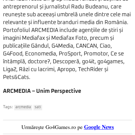
antreprenorul și jurnalistul Radu Budeanu, care
reunește sub aceeași umbrelă unele dintre cele mai
relevante și influente branduri media din România.
Portofoliul ARCMEDIA include agențiile de știri și
imagini Mediafax și Mediafax Foto, precum și
publicațiile Gândul, G4Media, CANCAN, Ciao,
G4Food, Economedia, ProSport, Promotor, Ce se
întâmplă, doctore?, Descoperă, go4it, go4games,
Liga2, Râzi cu lacrimi, Apropo, TechRider și
Pets&Cats.
ARCMEDIA – Unim Perspective
Tags:
arcmedia
sati
Google News
Urmărește Go4Games.ro pe