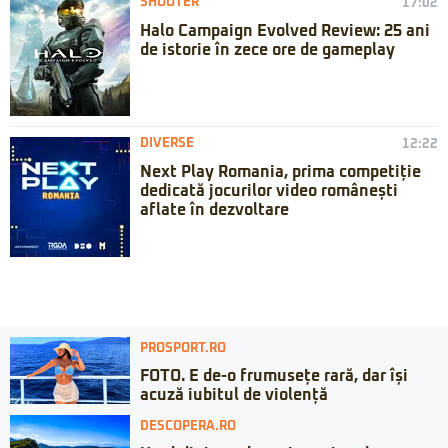
SHOOTER
17:02
Halo Campaign Evolved Review: 25 ani
de istorie în zece ore de gameplay
DIVERSE
12:22
Next Play Romania, prima competiție
dedicată jocurilor video românești
aflate în dezvoltare
PROSPORT.RO
FOTO. E de-o frumusețe rară, dar își
acuză iubitul de violență
DESCOPERA.RO