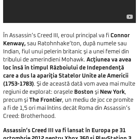
În Assassin’s Creed III, eroul principal va fi
Connor
Kenway,
sau Ratohnhake’ton, după numele sau
Indian, fiul unui pelerin britanic şi a unei femei din
tribului de amerindieni Mohawk.
Acţiunea va avea
loc însă în timpul Războiului de Independenţă
care a dus la apariţia Statelor Unite ale Americii
(1753-1783)
. Şi de această dată vom avea mai multe
regiuni de explorat: oraşele
Boston
şi
New York
,
precum şi
The Frontier
, un mediu de joc ce promite
a fi de 1,5 ori mai întins decât Roma din Assassin’s
Creed: Brotherhood.
Assassin’s Creed III va fi lansat în Europa pe 31
octombrie 2012 pentru Xbox 360 şi PlayStation 3,