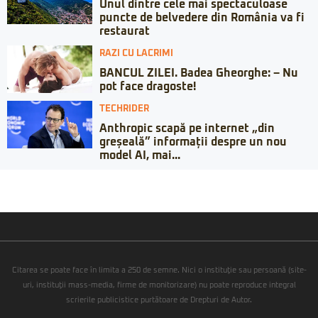
Unul dintre cele mai spectaculoase
puncte de belvedere din România va fi
restaurat
RAZI CU LACRIMI
BANCUL ZILEI. Badea Gheorghe: – Nu
pot face dragoste!
TECHRIDER
Anthropic scapă pe internet „din
greșeală” informații despre un nou
model AI, mai...
Citarea se poate face în limita a 250 de semne. Nici o instituţie sau persoană (site-
uri, instituţii mass-media, firme de monitorizare) nu poate reproduce integral
scrierile publicistice purtătoare de Drepturi de Autor.