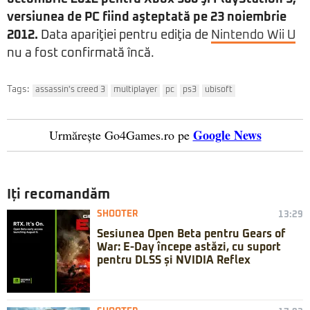
versiunea de PC fiind aşteptată pe 23 noiembrie
2012.
Data apariţiei pentru ediţia de
Nintendo Wii U
nu a fost confirmată încă.
Tags:
assassin's creed 3
multiplayer
pc
ps3
ubisoft
Google News
Urmărește Go4Games.ro pe
Iți recomandăm
SHOOTER
13:29
Sesiunea Open Beta pentru Gears of
War: E-Day începe astăzi, cu suport
pentru DLSS și NVIDIA Reflex