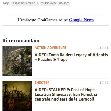
Tags:
assassin's creed 3
multiplayer
ubisoft
Google News
Urmărește Go4Games.ro pe
Iți recomandăm
ACTION ADVENTURE
10:51
VIDEO: Tomb Raider: Legacy of Atlantis
– Puzzles & Traps
SHOOTER
10:37
VIDEO: STALKER 2: Cost of Hope –
Location Showcase: Iron Forest și
centrala nucleară de la Cernobîl