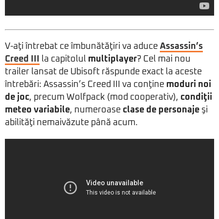
V-aţi întrebat ce îmbunătăţiri va aduce
Assassin’s
Creed III
la capitolul
multiplayer
? Cel mai nou
trailer lansat de Ubisoft răspunde exact la aceste
întrebări: Assassin’s Creed III va conţine
moduri noi
de joc
, precum Wolfpack (mod cooperativ),
condiţii
meteo variabile
, numeroase
clase de personaje
şi
abilităţi nemaivăzute până acum.